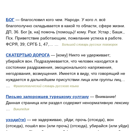
БОГ
— благословил кого чем. Народн. У кого л. всё
благополучно складывается в какой то области, сфере жизни.
ДП, 36. Бог [в, на] помочь (помощь)! кому. Разг. Устар.; Башк.,
Пск. Приветствие работающим, пожелание успеха в работе.
ФСРЯ, 39; СРГБ 1, 47,… …
Большой словарь русских поговорок
СКАТЕРТЬЮ ДОРОГА
— [кому] Никто не удерживает;
убирайся вон. Подразумевается, что человек находится в
состоянии раздражения, эмоционального напряжения,
негодования, возмущения. Имеется в виду, что говорящий не
нуждается в дальнейшем присутствии лица или группы лиц…
…
Фразеологический словарь русского языка
Письмо запорожцев турецкому султану
— Внимание!
Данная страница или раздел содержит ненормативную лексику
…
Википедия
уходи(те)
— не задерживаю, уйди; прочь (отсюда), вон
(отсюда), пошёл вон (или прочь) (отсюда), убирайся (или уйди)