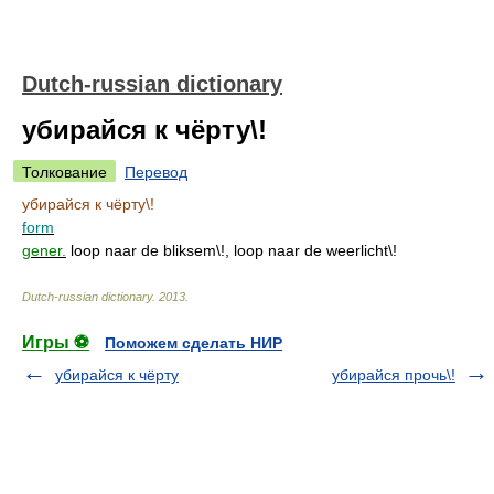
Dutch-russian dictionary
убирайся к чёрту\!
Толкование
Перевод
убирайся к чёрту\!
form
gener.
loop naar de bliksem\!, loop naar de weerlicht\!
Dutch-russian dictionary
.
2013
.
Игры ⚽
Поможем сделать НИР
убирайся к чёрту
убирайся прочь\!