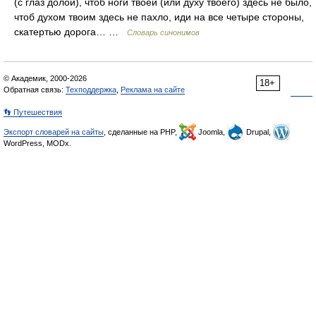
(с глаз долой), чтоб ноги твоей (или духу твоего) здесь не было,
чтоб духом твоим здесь не пахло, иди на все четыре стороны,
скатертью дорога… …
Словарь синонимов
© Академик, 2000-2026
18+
Обратная связь:
Техподдержка
,
Реклама на сайте
👣 Путешествия
Экспорт словарей на сайты
, сделанные на PHP,
Joomla,
Drupal,
WordPress, MODx.