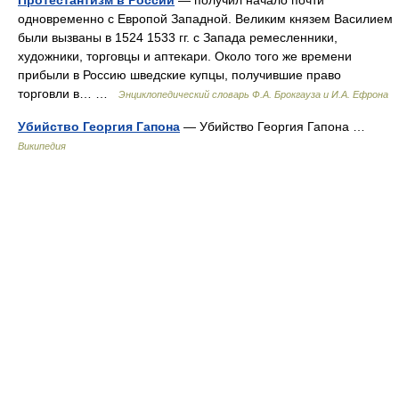
Протестантизм в России
— получил начало почти
одновременно с Европой Западной. Великим князем Василием
были вызваны в 1524 1533 гг. с Запада ремесленники,
художники, торговцы и аптекари. Около того же времени
прибыли в Россию шведские купцы, получившие право
торговли в… …
Энциклопедический словарь Ф.А. Брокгауза и И.А. Ефрона
Убийство Георгия Гапона
— Убийство Георгия Гапона …
Википедия